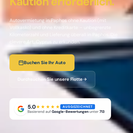
Kaution erforderlich.
Autovermietung in Paphos ohne Kaution (mit
Vollkasko) und ohne Kreditkarte – unbegrenzte
Kilometerzahl und Lieferung überall in Paphos. Die
clevere Art, Cyprus zu erkunden.
Buchen Sie Ihr Auto
Durchsuchen Sie unsere Flotte
5.0
★★★★★
AUSGEZEICHNET
Basierend auf
Google-Bewertungen
unter
713