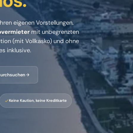
os.
Ihren eigenen Vorstellungen.
overmieter
mit unbegrenzten
tion (mit Vollkasko) und ohne
es inklusive.
 durchsuchen
Keine Kaution, keine Kreditkarte