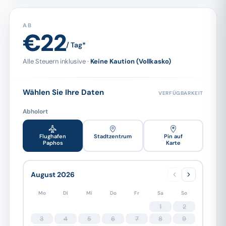
AB
€22
/ Tag*
Alle Steuern inklusive ·
Keine Kaution (Vollkasko)
Wählen Sie Ihre Daten
VERFÜGBARKEIT
Abholort
Flughafen
Stadtzentrum
Pin auf
Paphos
Karte
August 2026
Mo
Di
Mi
Do
Fr
Sa
So
1
2
3
4
5
6
7
8
9