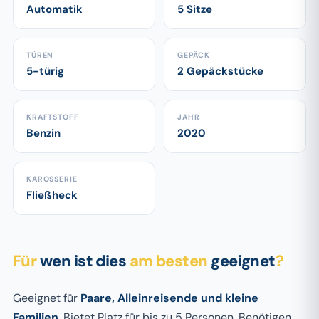
Automatik
5 Sitze
TÜREN
GEPÄCK
5-türig
2 Gepäckstücke
KRAFTSTOFF
JAHR
Benzin
2020
KAROSSERIE
Fließheck
Für
wen ist dies
am besten
geeignet
?
Geeignet für
Paare, Alleinreisende und kleine
Familien
. Bietet Platz für bis zu 5 Personen. Benötigen