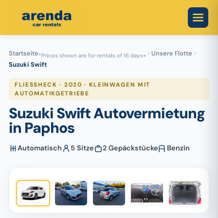
Skip
to
content
Startseite
Unsere Flotte
*Prices shown are for rentals of 16 days+
Suzuki Swift
FLIESSHECK · 2020 · KLEINWAGEN MIT A
UTOMATIKGETRIEBE
Suzuki Swift Autovermietung
in Paphos
Automatisch
5 Sitze
2 Gepäckstücke
Benzin
1
/ 5