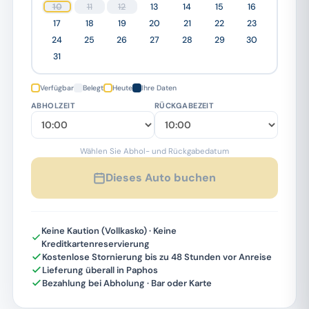
10
11
12
13
14
15
16
17
18
19
20
21
22
23
24
25
26
27
28
29
30
31
Verfügbar
Belegt
Heute
Ihre Daten
ABHOLZEIT
RÜCKGABEZEIT
Wählen Sie Abhol- und Rückgabedatum
Dieses Auto buchen
Keine Kaution (Vollkasko) · Keine
Kreditkartenreservierung
Kostenlose Stornierung bis zu 48 Stunden vor Anreise
Lieferung überall in Paphos
Bezahlung bei Abholung · Bar oder Karte