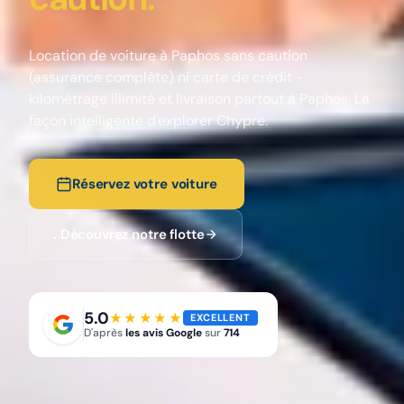
Location de voiture à Paphos sans caution
(assurance complète) ni carte de crédit -
kilométrage illimité et livraison partout à Paphos. La
façon intelligente d'explorer Chypre.
Réservez votre voiture
. Découvrez notre flotte
5.0
★★★★★
EXCELLENT
D'après
les avis Google
sur
714