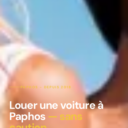
PAPHOS - DEPUIS 2018
Louer une voiture à
Paphos
— sans
caution.