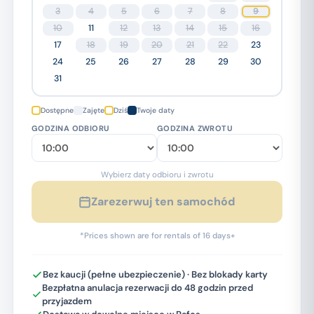
3
4
5
6
7
8
9
10
11
12
13
14
15
16
17
18
19
20
21
22
23
24
25
26
27
28
29
30
31
Dostępne
Zajęte
Dziś
Twoje daty
GODZINA ODBIORU
GODZINA ZWROTU
Wybierz daty odbioru i zwrotu
Zarezerwuj ten samochód
*Prices shown are for rentals of 16 days+
Bez kaucji (pełne ubezpieczenie) · Bez blokady karty
Bezpłatna anulacja rezerwacji do 48 godzin przed
przyjazdem