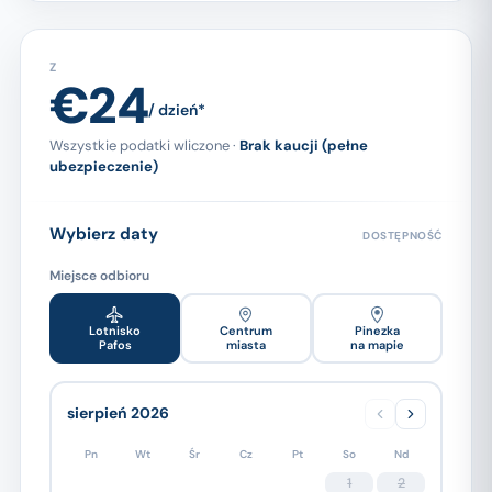
Z
€24
/ dzień*
Wszystkie podatki wliczone ·
Brak kaucji (pełne
ubezpieczenie)
Wybierz daty
DOSTĘPNOŚĆ
Miejsce odbioru
Lotnisko
Centrum
Pinezka
Pafos
miasta
na mapie
sierpień 2026
Pn
Wt
Śr
Cz
Pt
So
Nd
1
2