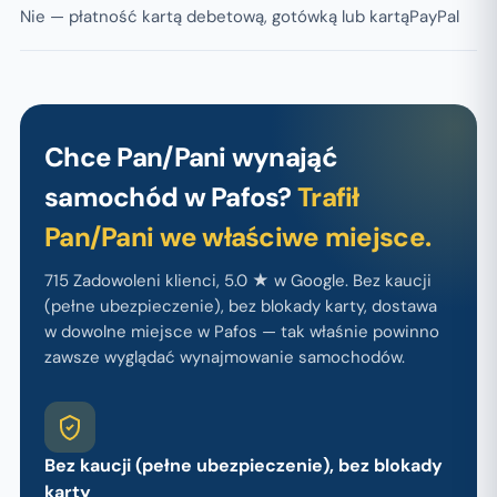
Nie — płatność kartą debetową, gotówką lub kartąPayPal
Chce Pan/Pani wynająć
samochód w Pafos?
Trafił
Pan/Pani we właściwe miejsce.
715 Zadowoleni klienci, 5.0 ★ w Google. Bez kaucji
(pełne ubezpieczenie), bez blokady karty, dostawa
w dowolne miejsce w Pafos — tak właśnie powinno
zawsze wyglądać wynajmowanie samochodów.
Bez kaucji (pełne ubezpieczenie), bez blokady
karty