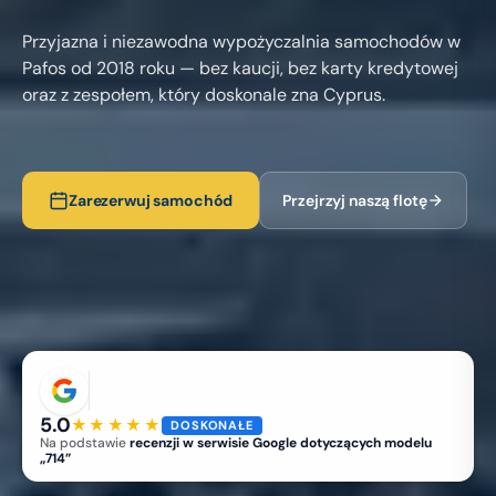
Przyjazna i niezawodna wypożyczalnia samochodów w
Pafos od 2018 roku — bez kaucji, bez karty kredytowej
oraz z zespołem, który doskonale zna Cyprus.
Zarezerwuj samochód
Przejrzyj naszą flotę
5.0
★★★★★
DOSKONAŁE
Na podstawie
recenzji w serwisie Google dotyczących modelu
„714”