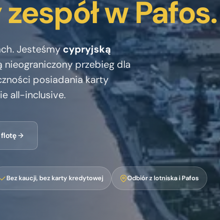
 zespół w Pafos.
ach. Jesteśmy
cypryjską
 nieograniczony przebieg dla
czności posiadania karty
e all-inclusive.
 flotę
Bez kaucji, bez karty kredytowej
Odbiór z lotniska i Pafos