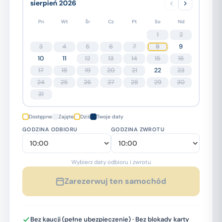
sierpień 2026
Pn
Wt
Śr
Cz
Pt
So
Nd
1
2
3
4
5
6
7
8
9
10
11
12
13
14
15
16
17
18
19
20
21
22
23
24
25
26
27
28
29
30
31
Dostępne
Zajęte
Dziś
Twoje daty
GODZINA ODBIORU
GODZINA ZWROTU
Wybierz daty odbioru i zwrotu
Zarezerwuj ten samochód
Bez kaucji (pełne ubezpieczenie) · Bez blokady karty