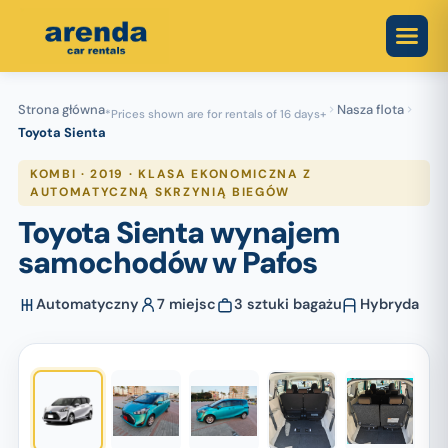
Skip
to
content
Strona główna
Nasza flota
*Prices shown are for rentals of 16 days+
Toyota Sienta
KOMBI · 2019 · KLASA EKONOMICZNA Z
AUTOMATYCZNĄ SKRZYNIĄ BIEGÓW
Toyota Sienta wynajem
samochodów w Pafos
Automatyczny
7 miejsc
3 sztuki bagażu
Hybryda
1
/ 6