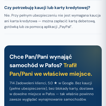
Czy potrzebuję kaucji lub karty kredytowej?
Nie. Przy pełnym ubezpieczeniu nie jest wymagana kaucja
ani karta kredytowa — można zapłacić kartą debetową,
gotówką lub za pomocą aplikacji „PayPal”.
Chce Pan/Pani wynająć
samochód w Pafos?
Trafił
Pan/Pani we właściwe miejsce.
714 Zadowoleni klienci, 5.0 ★ w Google. Bez kaucji
(pełne ubezpieczenie), bez blokady karty, dostawa
w dowolne miejsce w Pafos — tak właśnie powinno
zawsze wyglądać wynajmowanie samochodów.