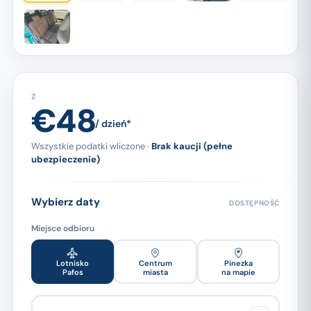
Z
€48
/ dzień*
Wszystkie podatki wliczone ·
Brak kaucji (pełne
ubezpieczenie)
Wybierz daty
DOSTĘPNOŚĆ
Miejsce odbioru
Lotnisko
Centrum
Pinezka
Pafos
miasta
na mapie