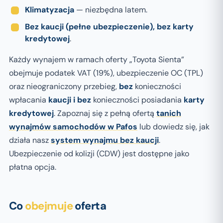
Klimatyzacja
— niezbędna latem.
Bez kaucji (pełne ubezpieczenie), bez karty
kredytowej
.
Każdy wynajem w ramach oferty „Toyota Sienta”
obejmuje podatek VAT (19%), ubezpieczenie OC (TPL)
oraz nieograniczony przebieg,
bez
konieczności
wpłacania
kaucji i bez
konieczności posiadania
karty
kredytowej
. Zapoznaj się z pełną ofertą
tanich
wynajmów samochodów w Pafos
lub dowiedz się, jak
działa nasz
system wynajmu bez kaucji
.
Ubezpieczenie od kolizji (CDW) jest dostępne jako
płatna opcja.
Co
obejmuje
oferta