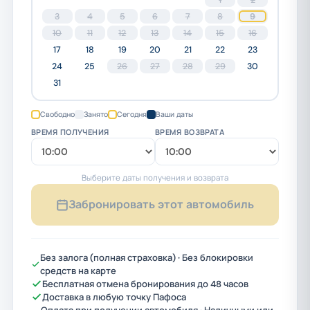
3
4
5
6
7
8
9
10
11
12
13
14
15
16
17
18
19
20
21
22
23
24
25
26
27
28
29
30
31
Свободно
Занято
Сегодня
Ваши даты
ВРЕМЯ ПОЛУЧЕНИЯ
ВРЕМЯ ВОЗВРАТА
Выберите даты получения и возврата
Забронировать этот автомобиль
Без залога (полная страховка) · Без блокировки
средств на карте
Бесплатная отмена бронирования до 48 часов
Доставка в любую точку Пафоса