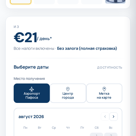
ИЗ
€21
/ день*
Все налоги включены ·
Без залога (полная страховка)
Выберите даты
ДОСТУПНОСТЬ
Место получения
Аэропорт
Центр
Метка
Пафоса
города
на карте
август 2026
Пн
Вт
Ср
Чт
Пт
Сб
Вс
1
2