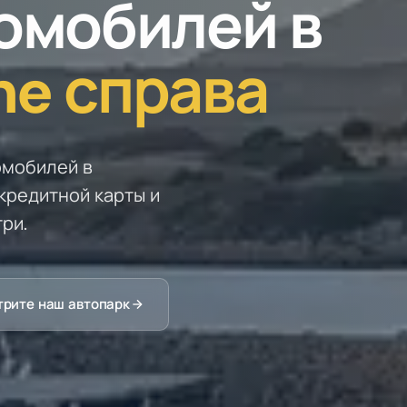
омобилей в
ne справа
омобилей в
 кредитной карты и
ри.
рите наш автопарк