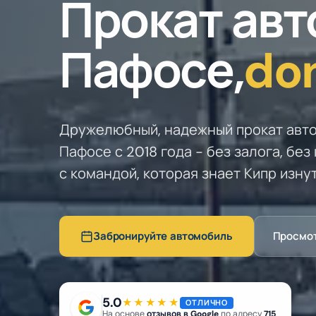
Прокат авт
Пафосе,
do
Дружелюбный, надежный прокат авт
Пафосе с 2018 года - без залога, без
с командой, которая знает Кипр изнут
Забронируйте автомобиль
Просмот
5.0
★★★★★
ОТЛИЧНО
На основе
отзывов в Google
по адресу
715