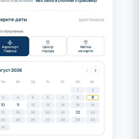
налоги включены ·
Без залога (полная страховка)
ерите даты
ДОСТУПНОСТЬ
о получения
Аэропорт
Центр
Метка
Пафоса
города
на карте
вгуст 2026
Пн
Вт
Ср
Чт
Пт
Сб
Вс
1
2
3
4
5
6
7
8
9
10
11
12
13
14
15
16
17
18
19
20
21
22
23
24
25
26
27
28
29
30
31