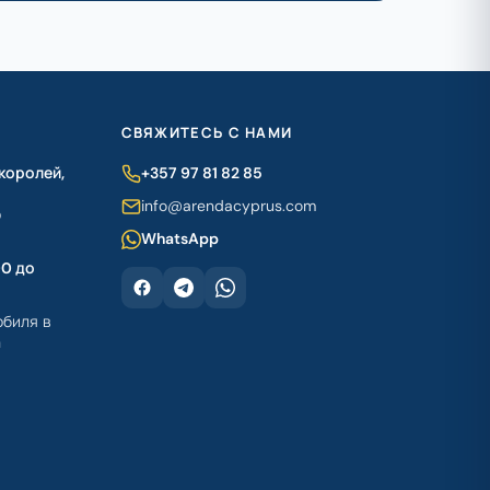
СВЯЖИТЕСЬ С НАМИ
королей,
+357 97 81 82 85
info@arendacyprus.com
р
WhatsApp
00 до
обиля в
а