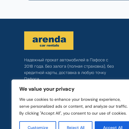
Надежный прокат автомобилей в Пафосе с
2018 года. Без залога (полная страховка), без
кредитной карты, доставка в любую точку
Пафоса.
We value your privacy
Дешевый прокат автомобилей Пафос
We use cookies to enhance your browsing experience,
Прокат автомобилей на Кипре
serve personalized ads or content, and analyze our traffic.
Прокат автомобилей в аэропорту Пафоса
By clicking "Accept All", you consent to our use of cookies.
Прокат автомобилей без залога
Customize
Reject All
Accept All