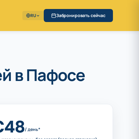
RU
Забронировать сейчас
ей в Пафосе
€48
/ день*