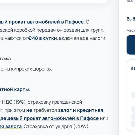
Все 
Выб
ый прокат автомобилей в Пафосе
. С
ской коробкой передач он создан для групп,
Мест
ачинаются от
€48 в сутки
, включая все налоги
гажа.
а
е на кипрских дорогах.
дитной карты
.
т НДС (19%), страховку гражданской
г, при этом
не
требуется
залог и кредитная
м
дешевый прокат автомобилей в Пафосе
или
ез залога
. Страховка от ущерба (CDW)