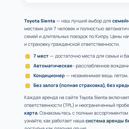
Toyota Sienta
— наш лучший выбор для
семейн
местами для 7 человек и полностью автоматиче
семей и длительных поездок по Кипру. Цены н
и страховку гражданской ответственности.
7 мест
— достаточно места для семьи и ба
Автоматическая
- расслабленное вождени
Кондиционер
— незаменимая вещь летом.
Без залога (полная страховка), без кре
Каждая аренда на сайте Toyota Sienta включае
ответственности (TPL) и неограниченный пробе
карта
. Ознакомьтесь с полным ассортименто
узнайте, как работает наша
система аренды б
доступна как платная опция.