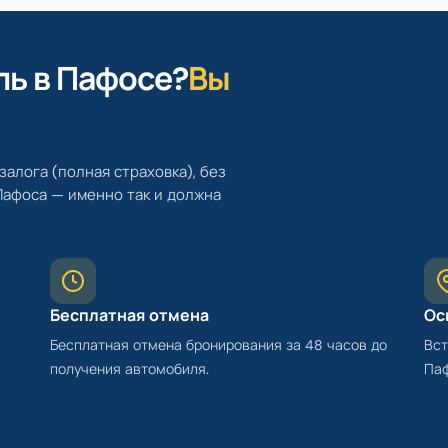
ль в Пафосе?
Вы
залога (полная страховка), без
Пафоса — именно так и должна
Бесплатная отмена
Ос
Бесплатная отмена бронирования за 48 часов до
Вст
получения автомобиля.
Паф