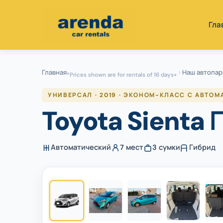
Skip
to
Гла
content
Главная
Наш автопар
*Prices shown are for rentals of 16 days+
УНИВЕРСАЛ · 2019 · ЭКОНОМ-КЛАСС С АВТО
Toyota Sienta
Автоматический
7 мест
3 сумки
Гибрид