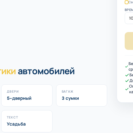
Св
ВРЕ
Бе
тики
автомобилей
ср
Б
Д
О
к
ДВЕРИ
БАГАЖ
5-дверный
3 сумки
ТЕКСТ
Усадьба