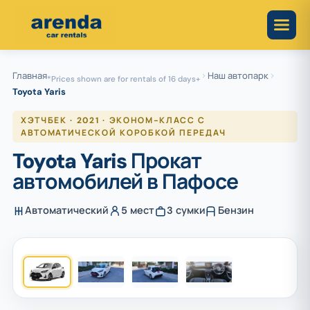
Skip
to
content
Главная
Наш автопарк
*Prices shown are for rentals of 16 days+
Toyota Yaris
ХЭТЧБЕК · 2021 · ЭКОНОМ-КЛАСС С
АВТОМАТИЧЕСКОЙ КОРОБКОЙ ПЕРЕДАЧ
Toyota Yaris Прокат
автомобилей в Пафосе
Автоматический
5 мест
3 сумки
Бензин
1
/ 4