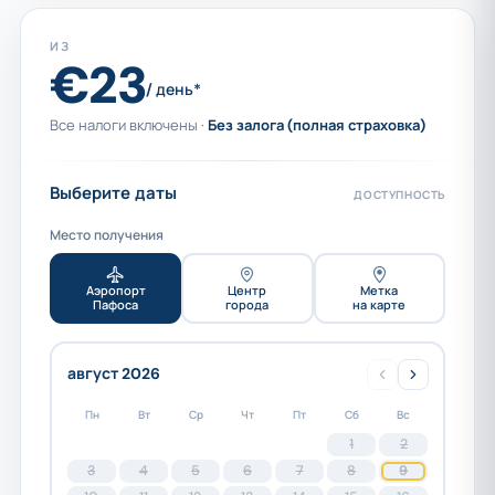
ИЗ
€23
/ день*
Все налоги включены ·
Без залога (полная страховка)
Выберите даты
ДОСТУПНОСТЬ
Место получения
Аэропорт
Центр
Метка
Пафоса
города
на карте
август 2026
Пн
Вт
Ср
Чт
Пт
Сб
Вс
1
2
3
4
5
6
7
8
9