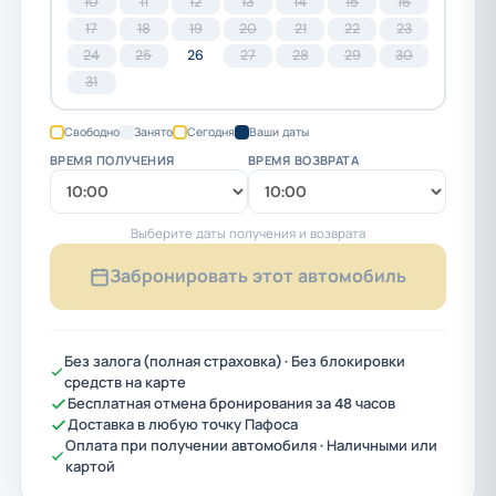
10
11
12
13
14
15
16
17
18
19
20
21
22
23
24
25
26
27
28
29
30
31
Свободно
Занято
Сегодня
Ваши даты
ВРЕМЯ ПОЛУЧЕНИЯ
ВРЕМЯ ВОЗВРАТА
Выберите даты получения и возврата
Забронировать этот автомобиль
Без залога (полная страховка) · Без блокировки
средств на карте
Бесплатная отмена бронирования за 48 часов
Доставка в любую точку Пафоса
Оплата при получении автомобиля · Наличными или
картой